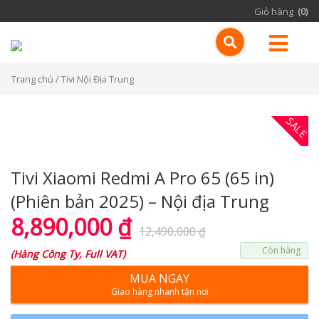
Giỏ hàng
(0)
Trang chủ
/ Tivi Nội Địa Trung
SALE
Tivi Xiaomi Redmi A Pro 65 (65 in)
(Phiên bản 2025) – Nội địa Trung
8,890,000
₫
12,490,000
₫
Còn hàng
(
Hàng Công Ty, Full VAT
)
MUA NGAY
Giao hàng nhanh tận nơi