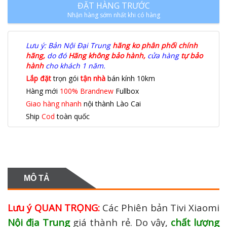
ĐẶT HÀNG TRƯỚC
Nhận hàng sớm nhất khi có hàng
Lưu ý: Bản Nội Đại Trung
hãng ko phân phối chính
hãng,
do đó
Hãng không bảo hành,
cửa hàng
tự bảo
hành
cho khách 1 năm.
Lắp đặt
trọn gói
tận nhà
bán kính 10km
Hàng mới
100% Brandnew
Fullbox
Giao hàng nhanh
nội thành Lào Cai
Ship
Cod
toàn quốc
MÔ TẢ
Lưu ý QUAN TRỌNG:
Các Phiên bản Tivi Xiaomi
Nội địa Trung
giá thành rẻ. Do vậy,
chất lượng