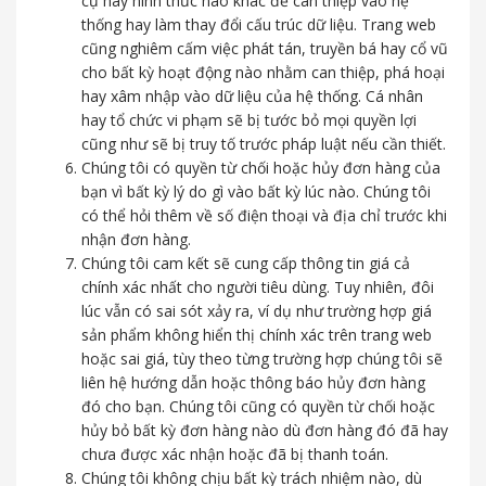
cụ hay hình thức nào khác để can thiệp vào hệ
thống hay làm thay đổi cấu trúc dữ liệu. Trang web
cũng nghiêm cấm việc phát tán, truyền bá hay cổ vũ
cho bất kỳ hoạt động nào nhằm can thiệp, phá hoại
hay xâm nhập vào dữ liệu của hệ thống. Cá nhân
hay tổ chức vi phạm sẽ bị tước bỏ mọi quyền lợi
cũng như sẽ bị truy tố trước pháp luật nếu cần thiết.
Chúng tôi có quyền từ chối hoặc hủy đơn hàng của
bạn vì bất kỳ lý do gì vào bất kỳ lúc nào. Chúng tôi
có thể hỏi thêm về số điện thoại và địa chỉ trước khi
nhận đơn hàng.
Chúng tôi cam kết sẽ cung cấp thông tin giá cả
chính xác nhất cho người tiêu dùng. Tuy nhiên, đôi
lúc vẫn có sai sót xảy ra, ví dụ như trường hợp giá
sản phẩm không hiển thị chính xác trên trang web
hoặc sai giá, tùy theo từng trường hợp chúng tôi sẽ
liên hệ hướng dẫn hoặc thông báo hủy đơn hàng
đó cho bạn. Chúng tôi cũng có quyền từ chối hoặc
hủy bỏ bất kỳ đơn hàng nào dù đơn hàng đó đã hay
chưa được xác nhận hoặc đã bị thanh toán.
Chúng tôi không chịu bất kỳ trách nhiệm nào, dù