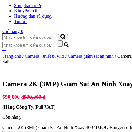
Sản phẩm mới
Khuyến mãi
Hướng dẫn sử dụng
Tin tức
Giỏ hàng
0
Trang chủ
/
Camera - thiết bị wifi
/
Camera giám sát an ninh
/ Camera
Sale
Camera 2K (3MP) Giám Sát An Ninh Xoa
690,000
₫
990,000
₫
(
Hàng Công Ty, Full VAT
)
Còn hàng
Camera 2K (3MP) Giám Sát An Ninh Xoay 360° IMOU Ranger số l