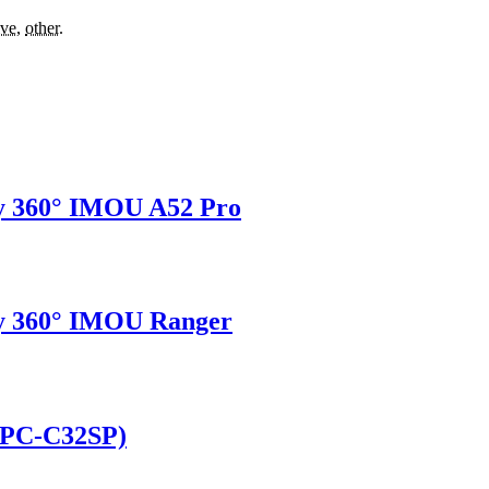
ive
,
other
.
y 360° IMOU A52 Pro
y 360° IMOU Ranger
IPC-C32SP)