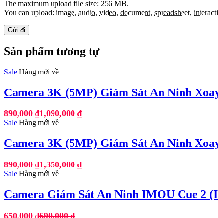
The maximum upload file size: 256 MB.
You can upload:
image
,
audio
,
video
,
document
,
spreadsheet
,
interact
Sản phẩm tương tự
Sale
Hàng mới về
Camera 3K (5MP) Giám Sát An Ninh Xoa
890,000
₫
1,090,000
₫
Sale
Hàng mới về
Camera 3K (5MP) Giám Sát An Ninh Xoa
890,000
₫
1,350,000
₫
Sale
Hàng mới về
Camera Giám Sát An Ninh IMOU Cue 2 (
650,000
₫
690,000
₫