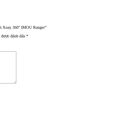
inh Xoay 360° IMOU Ranger”
c được đánh dấu
*