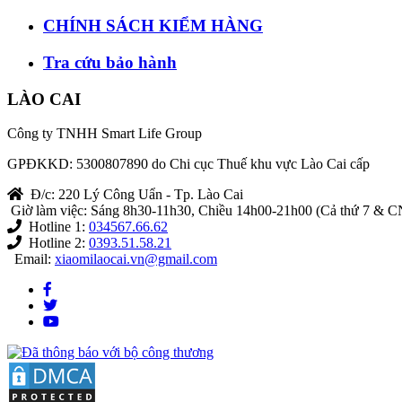
CHÍNH SÁCH KIỂM HÀNG
Tra cứu bảo hành
LÀO CAI
Công ty TNHH Smart Life Group
GPĐKKD: 5300807890 do Chi cục Thuế khu vực Lào Cai cấp
Đ/c: 220 Lý Công Uẩn - Tp. Lào Cai
Giờ làm việc: Sáng 8h30-11h30, Chiều 14h00-21h00 (Cả thứ 7 & C
Hotline 1:
034567.66.62
Hotline 2:
0393.51.58.21
Email:
xiaomilaocai.vn@gmail.com