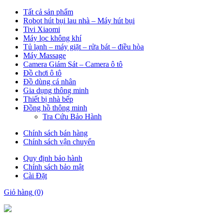
Tất cả sản phẩm
Robot hút bụi lau nhà – Máy hút bụi
Tivi Xiaomi
Máy lọc không khí
Tủ lạnh – máy giặt – rửa bát – điều hòa
Máy Massage
Camera Giám Sát – Camera ô tô
Đồ chơi ô tô
Đồ dùng cá nhân
Gia dụng thông minh
Thiết bị nhà bếp
Đồng hồ thông minh
Tra Cứu Bảo Hành
Chính sách bán hàng
Chính sách vận chuyển
Quy định bảo hành
Chính sách bảo mật
Cài Đặt
Giỏ hàng
(0)