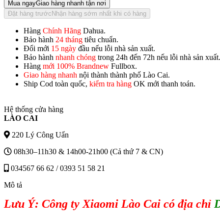
Mua ngay
Giao hàng nhanh tận nơi
Đặt hàng trước
Nhận hàng sớm nhất khi có hàng
Hàng
Chính Hãng
Dahua.
Bảo hành
24 tháng
tiêu chuẩn.
Đổi mới
15 ngày
đầu nếu lỗi nhà sản xuất.
Bảo hành
nhanh chóng
trong 24h đến 72h nếu lỗi nhà sản xuất
Hàng
mới 100% Brandnew
Fullbox.
Giao hàng nhanh
nội thành thành phố Lào Cai.
Ship Cod toàn quốc,
kiểm tra hàng
OK mới thanh toán.
Hệ thống cửa hàng
LÀO CAI
220 Lý Công Uẩn
08h30–11h30 & 14h00-21h00 (Cả thứ 7 & CN)
034567 66 62 / 0393 51 58 21
Mô tả
Lưu Ý: Công ty Xiaomi Lào Cai có địa chỉ
D