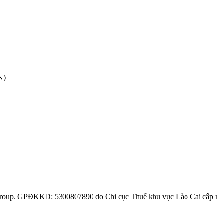
N)
Group. GPĐKKD: 5300807890 do Chi cục Thuế khu vực Lào Cai cấp 