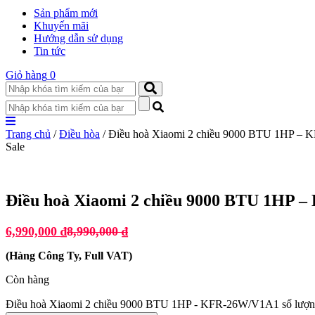
Sản phẩm mới
Khuyến mãi
Hướng dẫn sử dụng
Tin tức
Giỏ hàng
0
Trang chủ
/
Điều hòa
/ Điều hoà Xiaomi 2 chiều 9000 BTU 1HP –
Sale
Điều hoà Xiaomi 2 chiều 9000 BTU 1HP
6,990,000
₫
8,990,000
₫
(
Hàng Công Ty, Full VAT
)
Còn hàng
Điều hoà Xiaomi 2 chiều 9000 BTU 1HP - KFR-26W/V1A1 số lượ