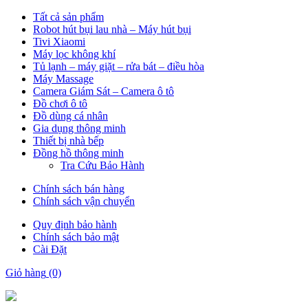
Tất cả sản phẩm
Robot hút bụi lau nhà – Máy hút bụi
Tivi Xiaomi
Máy lọc không khí
Tủ lạnh – máy giặt – rửa bát – điều hòa
Máy Massage
Camera Giám Sát – Camera ô tô
Đồ chơi ô tô
Đồ dùng cá nhân
Gia dụng thông minh
Thiết bị nhà bếp
Đồng hồ thông minh
Tra Cứu Bảo Hành
Chính sách bán hàng
Chính sách vận chuyển
Quy định bảo hành
Chính sách bảo mật
Cài Đặt
Giỏ hàng
(0)