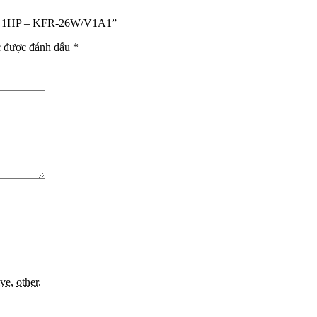
BTU 1HP – KFR-26W/V1A1”
c được đánh dấu
*
ive
,
other
.