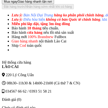
Mua ngay
Giao hàng nhanh tận nơi
Đặt hàng trước
Nhận hàng sớm nhất khi có hàng
Lưu ý:
Bản Nội Đại Trung
hãng ko phân phối chính hãng
,
d
Lưu ý:
Điều hòa
hiện
không có bản Quốc tế chính hãng
, kh
Miễn phí lắp đặt, tặng 3m ống đồng
Bảo hành
18 tháng
tiêu chuẩn.
Bảo hành
cửa hàng
nếu lỗi nhà sản xuất
Hàng mới
100% Brandnew
Fullbox
Giao hàng nhanh
nội thành Lào Cai
Ship
Cod
toàn quốc
Hệ thống cửa hàng
LÀO CAI
220 Lý Công Uẩn
08h30–11h30 & 14h00-21h00 (Cả thứ 7 & CN)
034567 66 62 / 0393 51 58 21
Đánh giá (0)
Chưa có đánh giá nào.