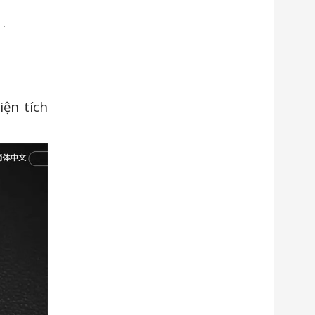
1.
iện tích