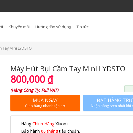
ới
Khuyến mãi
Hướng dẫn sử dụng
Tin tức
m Tay Mini LYDSTO
Máy Hút Bụi Cầm Tay Mini LYDSTO
800,000
₫
(
Hàng Công Ty, Full VAT
)
MUA NGAY
ĐẶT HÀNG TR
Giao hàng nhanh tận nơi
Nhận hàng sớm nhất khi 
Hàng
Chính Hãng
Xiaomi.
Bảo hành
06 tháng
tiêu chuẩn.