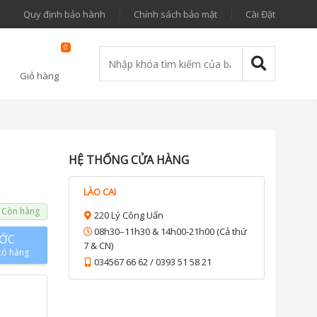
Quy định bảo hành
Chính sách bảo mật
Cài Đặt
0
Giỏ hàng
HỆ THỐNG CỬA HÀNG
LÀO CAI
Còn hàng
220 Lý Công Uẩn
08h30–11h30 & 14h00-21h00 (Cả thứ
ƯỚC
7 & CN)
có hàng
034567 66 62 / 0393 51 58 21