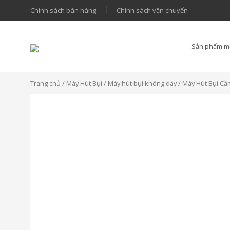
Chính sách bán hàng
Chính sách vận chuyển
Sản phẩm m
Trang chủ
/
Máy Hút Bụi
/
Máy hút bụi không dây
/ Máy Hút Bụi Cầ