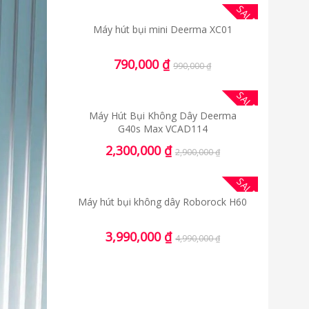
SALE
Máy hút bụi mini Deerma XC01
790,000
₫
990,000
₫
SALE
Máy Hút Bụi Không Dây Deerma
G40s Max VCAD114
2,300,000
₫
2,900,000
₫
SALE
Máy hút bụi không dây Roborock H60
3,990,000
₫
4,990,000
₫