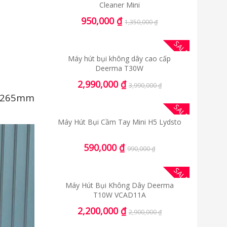
Cleaner Mini
950,000
₫
1,350,000
₫
SALE
Máy hút bụi không dây cao cấp
Deerma T30W
2,990,000
₫
3,990,000
₫
5*265mm
SALE
Máy Hút Bụi Cầm Tay Mini H5 Lydsto
590,000
₫
990,000
₫
SALE
Máy Hút Bụi Không Dây Deerma
T10W VCAD11A
2,200,000
₫
2,900,000
₫