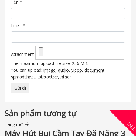
Tên
*
Email
*
Attachment
The maximum upload file size: 256 MB.
You can upload:
image
,
audio
,
video
,
document
,
spreadsheet
,
interactive
,
other
.
Sản phẩm tương tự
SAL
Hàng mới về
Máy Hút Bụi Cầm Tay Đă Năng 3