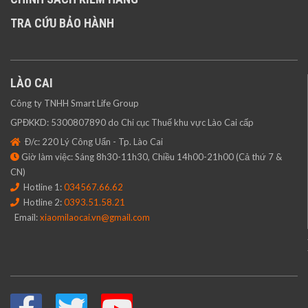
TRA CỨU BẢO HÀNH
LÀO CAI
Công ty TNHH Smart Life Group
GPĐKKD: 5300807890 do Chi cục Thuế khu vực Lào Cai cấp
Đ/c: 220 Lý Công Uẩn - Tp. Lào Cai
Giờ làm việc: Sáng 8h30-11h30, Chiều 14h00-21h00 (Cả thứ 7 &
CN)
Hotline 1:
034567.66.62
Hotline 2:
0393.51.58.21
Email:
xiaomilaocai.vn@gmail.com