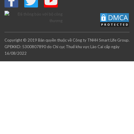
Copyright © 2019 Bản quyền thuộc về Công ty TNHH Smart Life Group.
GPĐKKD: 5300807890 do Chi cục Thuế khu vực Lào Cai cấp ngày
16/08/2022