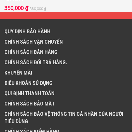
350,000
₫
380,000
₫
QUY ĐỊNH BẢO HÀNH
CHÍNH SÁCH VẬN CHUYỂN
CHÍNH SÁCH BÁN HÀNG
CHÍNH SÁCH ĐỔI TRẢ HÀNG.
KHUYẾN MÃI
ĐIỀU KHOẢN SỬ DỤNG
QUI ĐỊNH THANH TOÁN
CHÍNH SÁCH BẢO MẬT
CHÍNH SÁCH BẢO VỆ THÔNG TIN CÁ NHÂN CỦA NGƯỜI
TIÊU DÙNG
CHÍNH SÁCH KIỂM HÀNG