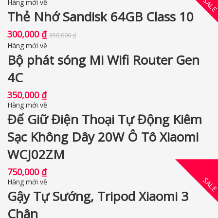
SAL
Hàng mới về
Thẻ Nhớ Sandisk 64GB Class 10
300,000
₫
350,000
₫
Hàng mới về
Bộ phát sóng Mi Wifi Router Gen
4C
350,000
₫
Hàng mới về
Đế Giữ Điện Thoại Tự Động Kiêm
Sạc Không Dây 20W Ô Tô Xiaomi
WCJ02ZM
750,000
₫
SAL
Hàng mới về
Gậy Tự Sướng, Tripod Xiaomi 3
Chân