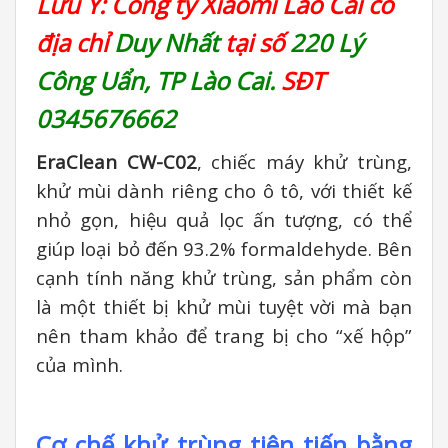
Lưu Ý: Công ty Xiaomi Lào Cai có
địa chỉ
Duy Nhất
tại số
220 Lý
Công Uẩn, TP Lào Cai.
SĐT
0345676662
EraClean CW-C02
, chiếc máy khử trùng,
khử mùi dành riêng cho ô tô, với thiết kế
nhỏ gọn, hiệu quả lọc ấn tượng, có thể
giúp loại bỏ đến 93.2% formaldehyde. Bên
cạnh tính năng khử trùng, sản phẩm còn
là một thiết bị khử mùi tuyệt vời mà bạn
nên tham khảo để trang bị cho “xế hộp”
của mình.
Cơ chế khử trùng tiên tiến bằng