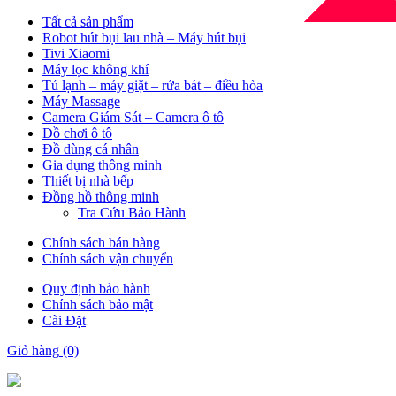
Tất cả sản phẩm
Robot hút bụi lau nhà – Máy hút bụi
Tivi Xiaomi
Máy lọc không khí
Tủ lạnh – máy giặt – rửa bát – điều hòa
Máy Massage
Camera Giám Sát – Camera ô tô
Đồ chơi ô tô
Đồ dùng cá nhân
Gia dụng thông minh
Thiết bị nhà bếp
Đồng hồ thông minh
Tra Cứu Bảo Hành
Chính sách bán hàng
Chính sách vận chuyển
Quy định bảo hành
Chính sách bảo mật
Cài Đặt
Giỏ hàng
(0)