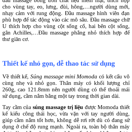
đầu massage bóng tròn chất liệu mềm mại, thích hợp
cho vùng tay, eo, lưng, đùi, hông,…người dùng mới,
nhạy cảm với rung động. Đầu massage hình viên đạn
phù hợp để tác động vào các mô sâu. Đầu massage chữ
U thích hợp cho vùng cột sống cổ, hai bên cột sống,
gân Achilles,…Đầu massage phẳng nhỏ thích hợp để
thư giãn cơ.
Thiết kế nhỏ gọn, dễ thao tác sử dụng
Về thiết kế,
Súng massage mini Momoda
có kết cấu vô
cùng nhẹ và nhỏ gọn. Thân máy có khối lượng chỉ
260g, cao 121.8mm nên người dùng có thể thoải mái
sử dụng, cầm nắm bằng một tay trong thời gian dài.
Tay cầm của
súng massage trị liệu
được Momoda thiết
kế kiểu công thái học, vừa vặn với tay người dùng,
giúp cầm nắm tốt hơn, không dễ rơi rớt dù có đang sử
dụng ở chế độ rung mạnh. Ngoài ra, toàn bộ thân máy