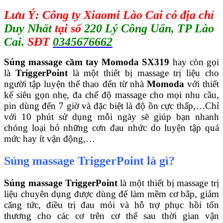
Lưu Ý: Công ty Xiaomi Lào Cai có địa chỉ
Duy Nhất
tại số
220 Lý Công Uẩn, TP Lào
Cai.
SĐT
0345676662
Súng massage cầm tay Momoda SX319
hay còn gọi
là
TriggerPoint
là một thiết bị massage trị liệu cho
người tập luyện thể thao đến từ nhà
Momoda
với thiết
kế siêu gọn nhẹ, đa chế độ massage cho mọi nhu cầu,
pin dùng đến 7 giờ và đặc biệt là độ ồn cực thấp,…Chỉ
với 10 phút sử dụng mỗi ngày sẽ giúp bạn nhanh
chóng loại bỏ những cơn đau nhức do luyện tập quá
mức hay ít vận động,…
Súng massage TriggerPoint là gì?
Súng massage
TriggerPoint
là một thiết bị massage trị
liệu chuyên dụng được dùng để làm mềm cơ bắp, giảm
căng tức, điều trị đau mỏi và hỗ trợ phục hồi tổn
thương cho các cơ trên cơ thể sau thời gian vận