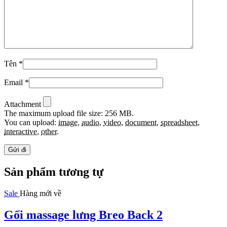
Tên
*
Email
*
Attachment
The maximum upload file size: 256 MB.
You can upload:
image
,
audio
,
video
,
document
,
spreadsheet
,
interactive
,
other
.
Sản phẩm tương tự
Sale
Hàng mới về
Gối massage lưng Breo Back 2