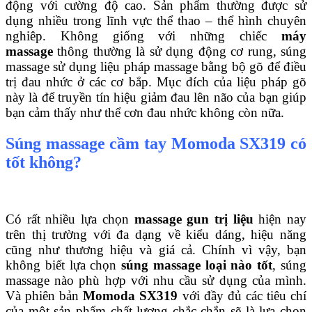
động với cường độ cao. Sản phẩm thường được sử
dụng nhiều trong lĩnh vực thể thao – thể hình chuyên
nghiêp. Không giống với những chiếc
máy
massage
thông thường là sử dụng động cơ rung, súng
massage sử dụng liệu pháp massage bằng bộ gõ để điều
trị đau nhức ở các cơ bắp. Mục đích của liệu pháp gõ
này là để truyền tín hiệu giảm đau lên não của bạn giúp
bạn cảm thấy như thể cơn đau nhức không còn nữa.
Súng massage cầm tay Momoda SX319 có
tốt không?
Có rất nhiều lựa chọn
massage gun trị liệu
hiện nay
trên thị trường với đa dạng về kiểu dáng, hiệu năng
cũng như thương hiệu và giá cả. Chính vì vậy, bạn
không biết lựa chọn
súng massage loại nào tốt
, súng
massage nào phù hợp với nhu cầu sử dụng của mình.
Và phiên bản
Momoda SX319
với đầy đủ các tiêu chí
của một sản phẩm chất lượng chắc chắn sẽ là lựa chọn