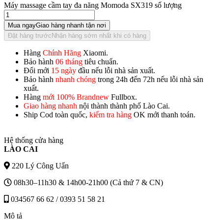
Máy massage cầm tay đa năng Momoda SX319 số lượng
Mua ngay
Giao hàng nhanh tận nơi
Đặt hàng trước
Nhận hàng sớm nhất khi có hàng
Hàng
Chính Hãng
Xiaomi.
Bảo hành
06 tháng
tiêu chuẩn.
Đổi mới
15 ngày
đầu nếu lỗi nhà sản xuất.
Bảo hành
nhanh chóng
trong 24h đến 72h nếu lỗi nhà sản
xuất.
Hàng
mới 100% Brandnew
Fullbox.
Giao hàng nhanh
nội thành thành phố Lào Cai.
Ship Cod toàn quốc,
kiểm tra hàng
OK mới thanh toán.
Hệ thống cửa hàng
LÀO CAI
220 Lý Công Uẩn
08h30–11h30 & 14h00-21h00 (Cả thứ 7 & CN)
034567 66 62 / 0393 51 58 21
Mô tả