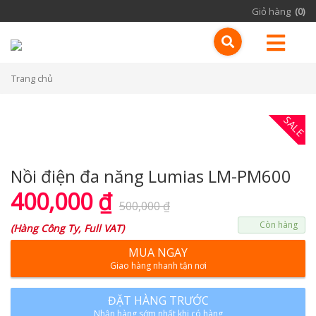
Giỏ hàng
(0)
Trang chủ
SALE
Nồi điện đa năng Lumias LM-PM600
400,000
₫
500,000
₫
Còn hàng
(
Hàng Công Ty, Full VAT
)
MUA NGAY
Giao hàng nhanh tận nơi
ĐẶT HÀNG TRƯỚC
Nhận hàng sớm nhất khi có hàng