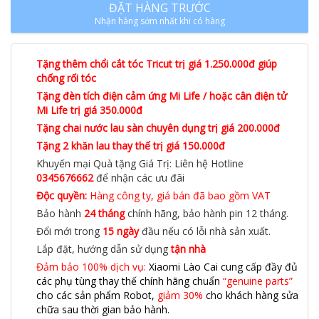
ĐẶT HÀNG TRƯỚC
Nhận hàng sớm nhất khi có hàng
Tặng thêm chổi cắt tóc Tricut trị giá 1.250.000đ giúp
chống rối tóc
Tặng đèn tích điện cảm ứng Mi Life / hoặc cân điện tử
Mi Life trị giá 350.000đ
Tặng chai nước lau sàn chuyên dụng trị giá 200.000đ
Tặng 2 khăn lau thay thế trị giá 150.000đ
Khuyến mại Quà tặng Giá Trị: Liên hệ Hotline
0345676662
để nhận các ưu đãi
Độc quyền:
Hàng công ty, giá bán đã bao gồm VAT
Bảo hành
24 tháng
chính hãng, bảo hành pin 12 tháng.
Đổi mới trong
15 ngày
đầu nếu có lỗi nhà sản xuất.
Lắp đặt, hướng dẫn sử dụng
tận nhà
Đảm bảo 100% dịch vụ:
Xiaomi Lào Cai cung cấp đầy đủ
các phụ tùng thay thế chính hãng chuẩn
“genuine parts”
cho các sản phẩm Robot,
giảm 30%
cho khách hàng sửa
chữa sau thời gian bảo hành.