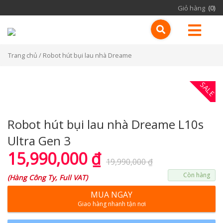
Giỏ hàng
(0)
Trang chủ
/ Robot hút bụi lau nhà Dreame
SALE
Robot hút bụi lau nhà Dreame L10s
Ultra Gen 3
15,990,000
₫
19,990,000
₫
Còn hàng
(
Hàng Công Ty, Full VAT
)
MUA NGAY
Giao hàng nhanh tận nơi