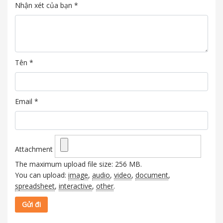
Nhận xét của bạn
*
Tên
*
Email
*
Attachment
The maximum upload file size: 256 MB.
You can upload:
image
,
audio
,
video
,
document
,
spreadsheet
,
interactive
,
other
.