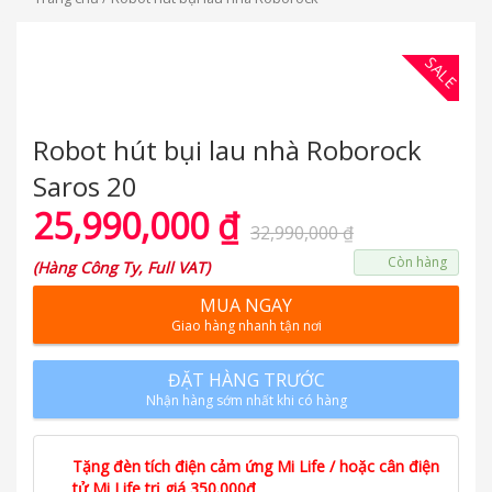
SALE
Robot hút bụi lau nhà Roborock
Saros 20
25,990,000
₫
32,990,000
₫
Còn hàng
(
Hàng Công Ty, Full VAT
)
MUA NGAY
Giao hàng nhanh tận nơi
ĐẶT HÀNG TRƯỚC
Nhận hàng sớm nhất khi có hàng
Tặng đèn tích điện cảm ứng Mi Life / hoặc cân điện
tử Mi Life trị giá 350.000đ