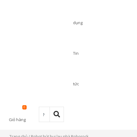
dụng
Tin
tức
0
Giỏ hàng
Trang chủ
/ Robot hút bụi lau nhà Roborock