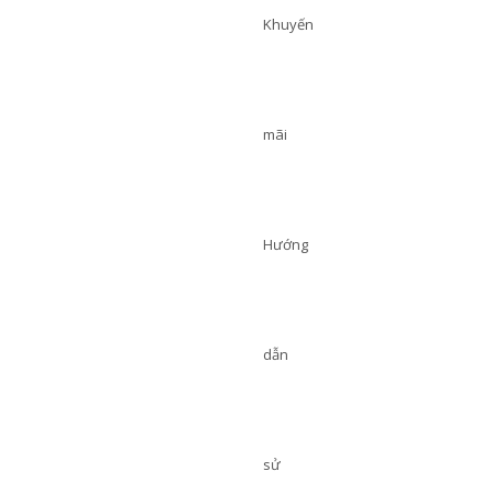
Khuyến
mãi
Hướng
dẫn
sử