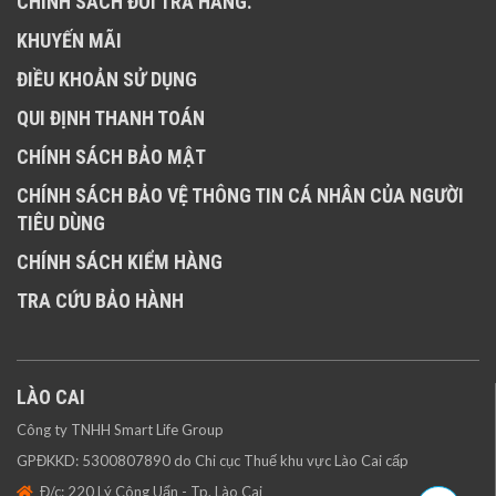
CHÍNH SÁCH ĐỔI TRẢ HÀNG.
KHUYẾN MÃI
ĐIỀU KHOẢN SỬ DỤNG
QUI ĐỊNH THANH TOÁN
CHÍNH SÁCH BẢO MẬT
CHÍNH SÁCH BẢO VỆ THÔNG TIN CÁ NHÂN CỦA NGƯỜI
TIÊU DÙNG
CHÍNH SÁCH KIỂM HÀNG
TRA CỨU BẢO HÀNH
LÀO CAI
Công ty TNHH Smart Life Group
GPĐKKD: 5300807890 do Chi cục Thuế khu vực Lào Cai cấp
Đ/c: 220 Lý Công Uẩn - Tp. Lào Cai