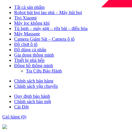
Tất cả sản phẩm
Robot hút bụi lau nhà – Máy hút bụi
Tivi Xiaomi
Máy lọc không khí
Tủ lạnh – máy giặt – rửa bát – điều hòa
Máy Massage
Camera Giám Sát – Camera ô tô
Đồ chơi ô tô
Đồ dùng cá nhân
Gia dụng thông minh
Thiết bị nhà bếp
Đồng hồ thông minh
Tra Cứu Bảo Hành
Chính sách bán hàng
Chính sách vận chuyển
Quy định bảo hành
Chính sách bảo mật
Cài Đặt
Giỏ hàng
(0)