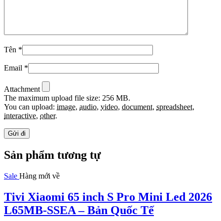
Tên
*
Email
*
Attachment
The maximum upload file size: 256 MB.
You can upload:
image
,
audio
,
video
,
document
,
spreadsheet
,
interactive
,
other
.
Sản phẩm tương tự
Sale
Hàng mới về
Tivi Xiaomi 65 inch S Pro Mini Led 2026
L65MB-SSEA – Bản Quốc Tế