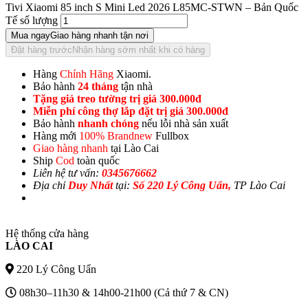
Tivi Xiaomi 85 inch S Mini Led 2026 L85MC-STWN – Bản Quốc
Tế số lượng
Mua ngay
Giao hàng nhanh tận nơi
Đặt hàng trước
Nhận hàng sớm nhất khi có hàng
Hàng
Chính Hãng
Xiaomi.
Bảo hành
24 tháng
tận nhà
Tặng giá treo tường trị giá 300.000đ
Miễn phí công thợ lắp đặt trị giá 300.000đ
Bảo hành
nhanh chóng
nếu lỗi nhà sản xuất
Hàng mới
100% Brandnew
Fullbox
Giao hàng nhanh
tại Lào Cai
Ship
Cod
toàn quốc
Liên hệ tư vấn:
0345676662
Địa chỉ
Duy Nhất
tại:
Số 220 Lý Công Uẩn,
TP Lào Cai
Hệ thống cửa hàng
LÀO CAI
220 Lý Công Uẩn
08h30–11h30 & 14h00-21h00 (Cả thứ 7 & CN)