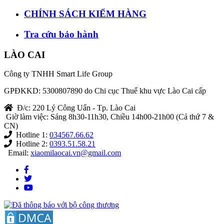
CHÍNH SÁCH KIỂM HÀNG
Tra cứu bảo hành
LÀO CAI
Công ty TNHH Smart Life Group
GPĐKKD: 5300807890 do Chi cục Thuế khu vực Lào Cai cấp
Đ/c: 220 Lý Công Uẩn - Tp. Lào Cai
Giờ làm việc: Sáng 8h30-11h30, Chiều 14h00-21h00 (Cả thứ 7 &
CN)
Hotline 1:
034567.66.62
Hotline 2:
0393.51.58.21
Email:
xiaomilaocai.vn@gmail.com