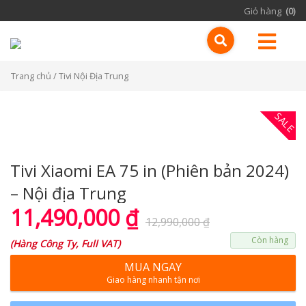
Giỏ hàng
(0)
Trang chủ
/ Tivi Nội Địa Trung
SALE
Tivi Xiaomi EA 75 in (Phiên bản 2024)
– Nội địa Trung
11,490,000
₫
12,990,000
₫
Còn hàng
(
Hàng Công Ty, Full VAT
)
MUA NGAY
Giao hàng nhanh tận nơi