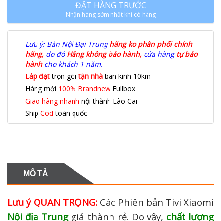
ĐẶT HÀNG TRƯỚC
Nhận hàng sớm nhất khi có hàng
Lưu ý: Bản Nội Đại Trung
hãng ko phân phối chính
hãng,
do đó
Hãng không bảo hành,
cửa hàng
tự bảo
hành
cho khách 1 năm.
Lắp đặt
trọn gói
tận nhà
bán kính 10km
Hàng mới
100% Brandnew
Fullbox
Giao hàng nhanh
nội thành Lào Cai
Ship
Cod
toàn quốc
MÔ TẢ
Lưu ý QUAN TRỌNG:
Các Phiên bản Tivi Xiaomi
Nội địa Trung
giá thành rẻ. Do vậy,
chất lượng