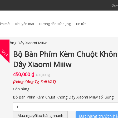
Quy
ẩm mới
Khuyến mãi
Hướng dẫn sử dụng
Tin tức
ột Không Dây Xiaomi Miiiw
SALE
Bộ Bàn Phím Kèm Chuột Khôn
Dây Xiaomi Miiiw
450,000
₫
490,000
₫
(
Hàng Công Ty, Full VAT
)
Còn hàng
Bộ Bàn Phím Kèm Chuột Không Dây Xiaomi Miiiw số lượng
Mua ngay
Giao hàng nhanh
Đặt hàng trước
Nhận