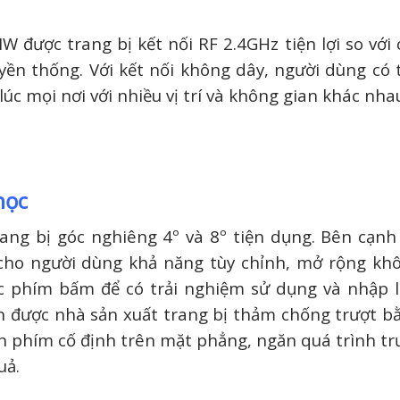
 được trang bị kết nối RF 2.4GHz tiện lợi so với 
yền thống. Với kết nối không dây, người dùng có 
úc mọi nơi với nhiều vị trí và không gian khác nha
học
g bị góc nghiêng 4º và 8º tiện dụng. Bên cạnh
 cho người dùng khả năng tùy chỉnh, mở rộng kh
ác phím bấm để có trải nghiệm sử dụng và nhập l
n được nhà sản xuất trang bị thảm chống trượt b
àn phím cố định trên mặt phẳng, ngăn quá trình tr
uả.