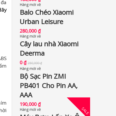
 đa
Hàng mới về
dây
Balo Chéo Xiaomi
Urban Leisure
280,000
₫
Hàng mới về
Cây lau nhà Xiaomi
Deerma
ABS
0
₫
280,000
₫
bấm
Hàng mới về
Bộ Sạc Pin ZMI
PB401 Cho Pin AA,
AAA
hím
190,000
₫
SALE
hời
Hàng mới về