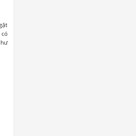
gặt
 có
như