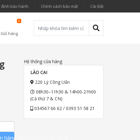
 định bảo hành
Chính sách bảo mật
Cài Đặt
0
Giỏ hàng
g
Hệ thống cửa hàng
LÀO CAI
220 Lý Công Uẩn
08h30–11h30 & 14h00-21h00
(Cả thứ 7 & CN)
034567 66 62 / 0393 51 58 21
 hàng sớm nhất khi có hàng