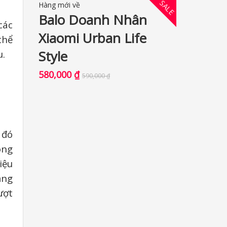
SALE
Hàng mới về
Balo Doanh Nhân
các
Xiaomi Urban Life
thể
Style
u.
580,000
₫
590,000
₫
 đó
ông
iệu
ằng
ượt