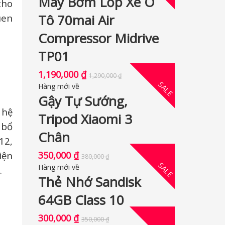
Máy Bơm Lốp Xe Ô
cho
Tô 70mai Air
uen
Compressor Midrive
TP01
1,190,000
₫
1,290,000
₫
SALE
Hàng mới về
Gậy Tự Sướng,
 hệ
Tripod Xiaomi 3
 bổ
Chân
12,
iện
350,000
₫
380,000
₫
SALE
Hàng mới về
.
Thẻ Nhớ Sandisk
64GB Class 10
300,000
₫
350,000
₫