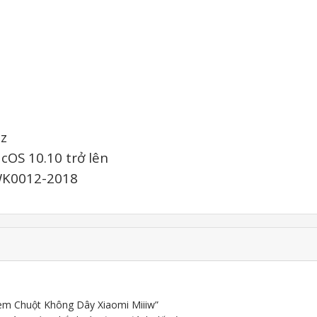
Hz
cOS 10.10 trở lên
WK0012-2018
Kèm Chuột Không Dây Xiaomi Miiiw”