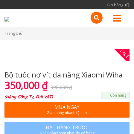
Giỏ hàng
(0)
Trang chủ
SALE
Bộ tuốc nơ vít đa năng Xiaomi Wiha
350,000
₫
390,000
₫
Còn hàng
(
Hàng Công Ty, Full VAT
)
MUA NGAY
Giao hàng nhanh tận nơi
ĐẶT HÀNG TRƯỚC
Nhận hàng sớm nhất khi có hàng