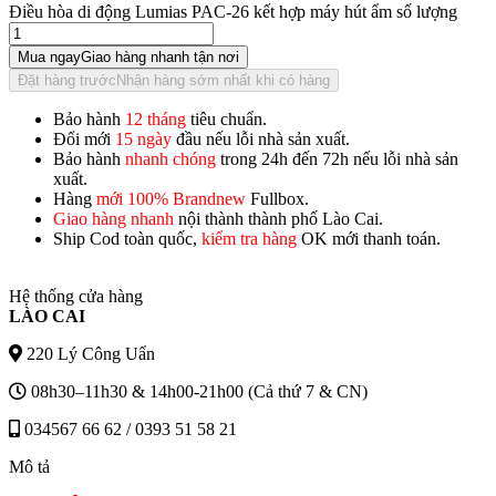
Điều hòa di động Lumias PAC-26 kết hợp máy hút ẩm số lượng
Mua ngay
Giao hàng nhanh tận nơi
Đặt hàng trước
Nhận hàng sớm nhất khi có hàng
Bảo hành
12 tháng
tiêu chuẩn.
Đổi mới
15 ngày
đầu nếu lỗi nhà sản xuất.
Bảo hành
nhanh chóng
trong 24h đến 72h nếu lỗi nhà sản
xuất.
Hàng
mới 100% Brandnew
Fullbox.
Giao hàng nhanh
nội thành thành phố Lào Cai.
Ship Cod toàn quốc,
kiểm tra hàng
OK mới thanh toán.
Hệ thống cửa hàng
LÀO CAI
220 Lý Công Uẩn
08h30–11h30 & 14h00-21h00 (Cả thứ 7 & CN)
034567 66 62 / 0393 51 58 21
Mô tả