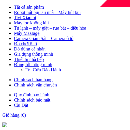
Tất cả sản phẩm
Robot hút bụi lau nhà – Máy hút bụi
Tivi Xiaomi
Máy lọc không khí
Tủ lạnh – máy giặt – rửa bát – điều hòa
Máy Massage
Camera Giám Sát – Camera ô tô
Đồ chơi ô tô
Đồ dùng cá nhân
Gia dụng thông minh
Thiết bị nhà bếp
Đồng hồ thông minh
Tra Cứu Bảo Hành
Chính sách bán hàng
Chính sách vận chuyển
Quy định bảo hành
Chính sách bảo mật
Cài Đặt
Giỏ hàng
(0)