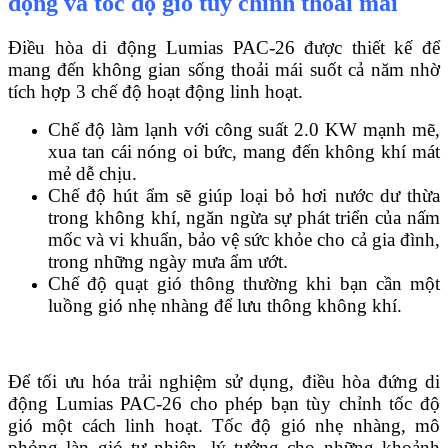
động và tốc độ gió tùy chỉnh thoải mái
Điều hòa di động Lumias PAC-26 được thiết kế để
mang đến không gian sống thoải mái suốt cả năm nhờ
tích hợp 3 chế độ hoạt động linh hoạt.
Chế độ làm lạnh với công suất 2.0 KW mạnh mẽ,
xua tan cái nóng oi bức, mang đến không khí mát
mẻ dễ chịu.
Chế độ hút ẩm sẽ giúp loại bỏ hơi nước dư thừa
trong không khí, ngăn ngừa sự phát triển của nấm
mốc và vi khuẩn, bảo vệ sức khỏe cho cả gia đình,
trong những ngày mưa ẩm ướt.
Chế độ quạt gió thông thường khi bạn cần một
luồng gió nhẹ nhàng để lưu thông không khí.
Để tối ưu hóa trải nghiệm sử dụng, điều hòa đứng di
động Lumias PAC-26 cho phép bạn tùy chỉnh tốc độ
gió một cách linh hoạt. Tốc độ gió nhẹ nhàng, mô
phỏng làn gió tự nhiên, lý tưởng cho những khoảnh