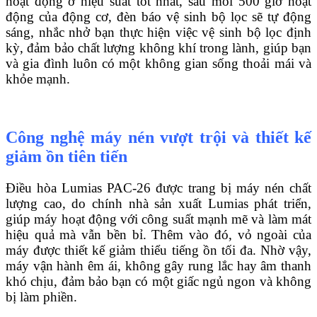
hoạt động ở hiệu suất tốt nhất, sau mỗi 500 giờ hoạt
động của động cơ, đèn báo vệ sinh bộ lọc sẽ tự động
sáng, nhắc nhở bạn thực hiện việc vệ sinh bộ lọc định
kỳ, đảm bảo chất lượng không khí trong lành, giúp bạn
và gia đình luôn có một không gian sống thoải mái và
khỏe mạnh.
Công nghệ máy nén vượt trội và thiết kế
giảm ồn tiên tiến
Điều hòa Lumias PAC-26 được trang bị máy nén chất
lượng cao, do chính nhà sản xuất Lumias phát triển,
giúp máy hoạt động với công suất mạnh mẽ và làm mát
hiệu quả mà vẫn bền bỉ. Thêm vào đó, vỏ ngoài của
máy được thiết kế giảm thiểu tiếng ồn tối đa. Nhờ vậy,
máy vận hành êm ái, không gây rung lắc hay âm thanh
khó chịu, đảm bảo bạn có một giấc ngủ ngon và không
bị làm phiền.