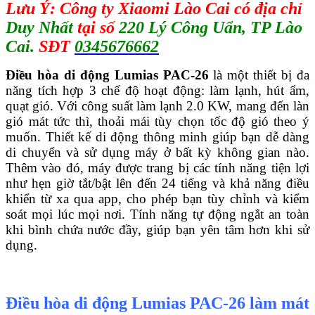
Lưu Ý: Công ty Xiaomi Lào Cai có địa chỉ
Duy Nhất
tại số
220 Lý Công Uẩn, TP Lào
Cai.
SĐT
0345676662
Điều hòa di động Lumias PAC-26
là một thiết bị đa
năng tích hợp 3 chế độ hoạt động: làm lạnh, hút ẩm,
quạt gió. Với công suất làm lạnh 2.0 KW, mang đến làn
gió mát tức thì, thoải mái tùy chọn tốc độ gió theo ý
muốn. Thiết kế di động thông minh giúp bạn dễ dàng
di chuyển và sử dụng máy ở bất kỳ không gian nào.
Thêm vào đó, máy được trang bị các tính năng tiện lợi
như hẹn giờ tắt/bật lên đến 24 tiếng và khả năng điều
khiển từ xa qua app, cho phép bạn tùy chỉnh và kiểm
soát mọi lúc mọi nơi. Tính năng tự động ngắt an toàn
khi bình chứa nước đầy, giúp bạn yên tâm hơn khi sử
dụng.
Điều hòa di động Lumias PAC-26 làm mát