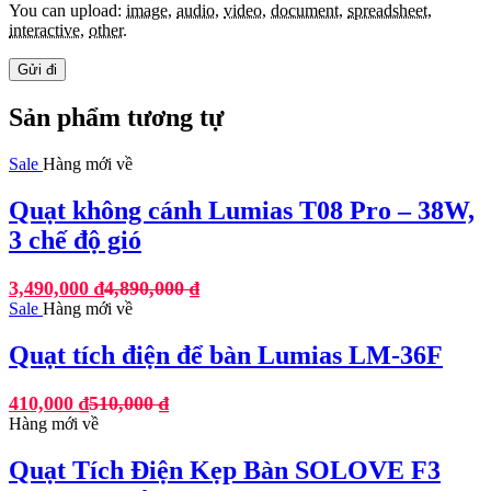
You can upload:
image
,
audio
,
video
,
document
,
spreadsheet
,
interactive
,
other
.
Sản phẩm tương tự
Sale
Hàng mới về
Quạt không cánh Lumias T08 Pro – 38W,
3 chế độ gió
3,490,000
₫
4,890,000
₫
Sale
Hàng mới về
Quạt tích điện để bàn Lumias LM-36F
410,000
₫
510,000
₫
Hàng mới về
Quạt Tích Điện Kẹp Bàn SOLOVE F3