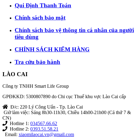
Qui Định Thanh Toán
Chính sách bảo mật
Chính sách bảo vệ thông tin cá nhân của người
tiêu dùng
CHÍNH SÁCH KIỂM HÀNG
Tra cứu bảo hành
LÀO CAI
Công ty TNHH Smart Life Group
GPĐKKD: 5300807890 do Chi cục Thuế khu vực Lào Cai cấp
Đ/c: 220 Lý Công Uẩn - Tp. Lào Cai
Giờ làm việc: Sáng 8h30-11h30, Chiều 14h00-21h00 (Cả thứ 7 &
CN)
Hotline 1:
034567.66.62
Hotline 2:
0393.51.58.21
Email:
xiaomilaocai.vn@gmail.com