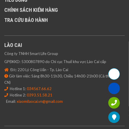
CHÍNH SÁCH KIỂM HÀNG
TRA CỨU BẢO HÀNH
LÀO CAI
Công ty TNHH Smart Life Group
GPĐKKD: 5300807890 do Chi cục Thuế khu vực Lào Cai cấp
Đ/c: 220 Lý Công Uẩn - Tp. Lào Cai
Giờ làm việc: Sáng 8h30-11h30, Chiều 14h00-21h00 (Cả thứ 7 &
CN)
Hotline 1:
034567.66.62
Hotline 2:
0393.51.58.21
Email:
xiaomilaocai.vn@gmail.com