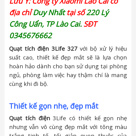
Lưu Ý: Công ty Xiaomi Lào Cai có
địa chỉ
Duy Nhất
tại số
220 Lý
Công Uẩn, TP Lào Cai.
SĐT
0345676662
Quạt tích điện 3Life 327
với bộ xử lý hiệu
suất cao, thiết kế đẹp mắt sẽ là lựa chọn
hoàn hảo dành cho bạn sử dụng tại phòng
ngủ, phòng làm việc hay thậm chí là mang
cùng khi đi bộ.
Thiết kế gọn nhẹ, đẹp mắt
Quạt tích điện
3Life có thiết kế gọn nhẹ
nhưng vẫn vô cùng đẹp mắt với tông màu
trắng tinh tế, tối giản quen thuộc của