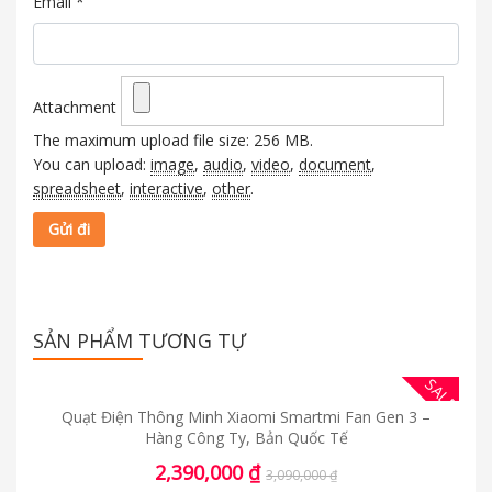
Email
*
Attachment
The maximum upload file size: 256 MB.
You can upload:
image
,
audio
,
video
,
document
,
spreadsheet
,
interactive
,
other
.
SẢN PHẨM TƯƠNG TỰ
SALE
Quạt Điện Thông Minh Xiaomi Smartmi Fan Gen 3 –
Hàng Công Ty, Bản Quốc Tế
2,390,000
₫
3,090,000
₫