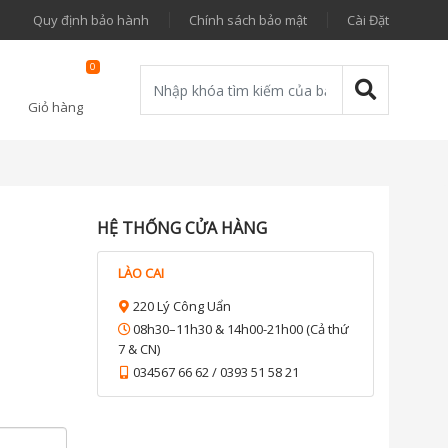
Quy định bảo hành
Chính sách bảo mật
Cài Đặt
0
Giỏ hàng
HỆ THỐNG CỬA HÀNG
LÀO CAI
220 Lý Công Uẩn
08h30–11h30 & 14h00-21h00 (Cả thứ
7 & CN)
034567 66 62 / 0393 51 58 21