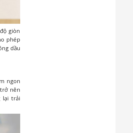
 độ giòn
ho phép
ông dầu
ơm ngon
trở nên
ại trải