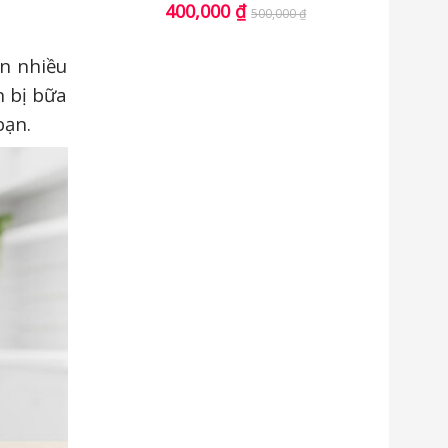
400,000
₫
500,000
₫
n nhiều
n bị bữa
bạn.