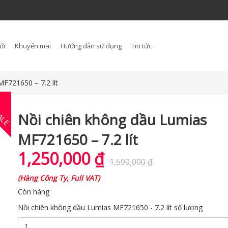
ới
Khuyến mãi
Hướng dẫn sử dụng
Tin tức
F721650 – 7.2 lít
ALE
Nồi chiên không dầu Lumias
MF721650 – 7.2 lít
1,250,000
₫
1,590,000
₫
(
Hàng Công Ty, Full VAT
)
Còn hàng
Nồi chiên không dầu Lumias MF721650 - 7.2 lít số lượng