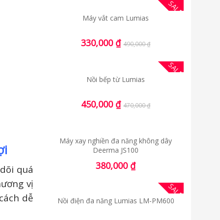
SALE
Máy vắt cam Lumias
330,000
₫
490,000
₫
SALE
Nồi bếp từ Lumias
450,000
₫
470,000
₫
Máy xay nghiền đa năng không dây
ợi
Deerma JS100
380,000
₫
 dõi quá
hương vị
SALE
cách dễ
Nồi điện đa năng Lumias LM-PM600