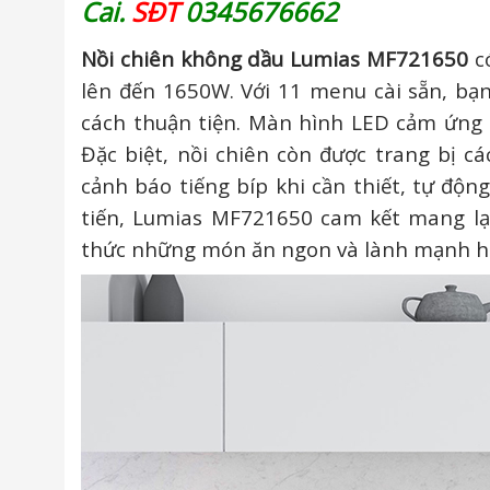
Cai.
SĐT
0345676662
Nồi chiên không dầu Lumias MF721650
có
lên đến 1650W. Với 11 menu cài sẵn, b
cách thuận tiện. Màn hình LED cảm ứng g
Đặc biệt, nồi chiên còn được trang bị c
cảnh báo tiếng bíp khi cần thiết, tự độ
tiến, Lumias MF721650 cam kết mang lạ
thức những món ăn ngon và lành mạnh h