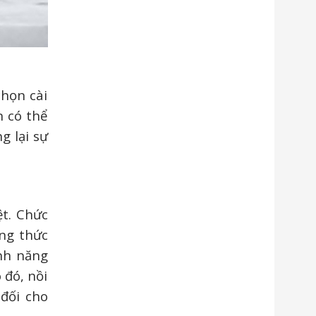
chọn cài
n có thể
g lại sự
ệt. Chức
ởng thức
ính năng
 đó, nồi
đối cho