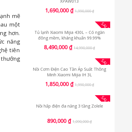
XPAW013
1,690,000
₫
1,990,000
₫
 mạnh mẽ
hau một
SALE
àng hơn.
Tủ lạnh Xiaomi Mijia 430L – Có ngăn
đông mềm, kháng khuẩn 99.99%
hức năng
8,490,000
₫
14,990,000
₫
ghệ tiên
 thưởng
SALE
Nồi Cơm Điện Cao Tần Áp Suất Thông
Minh Xiaomi Mijia IH 3L
1,850,000
₫
1,990,000
₫
SALE
Nồi hấp điện đa năng 3 tầng Zolele
890,000
₫
1,090,000
₫