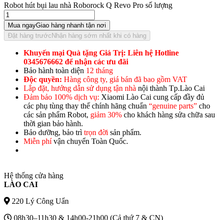
Robot hút bụi lau nhà Roborock Q Revo Pro số lượng
Mua ngay
Giao hàng nhanh tận nơi
Đặt hàng trước
Nhận hàng sớm nhất khi có hàng
Khuyến mại Quà tặng Giá Trị: Liên hệ Hotline
0345676662 để nhận các ưu đãi
Bảo hành toàn diện
12 tháng
Độc quyền:
Hàng công ty, giá bán đã bao gồm VAT
Lắp đặt, hướng dẫn sử dụng tận nhà
nội thành Tp.Lào Cai
Đảm bảo 100% dịch vụ:
Xiaomi Lào Cai cung cấp đầy đủ
các phụ tùng thay thế chính hãng chuẩn
“genuine parts”
cho
các sản phẩm Robot,
giảm 30%
cho khách hàng sửa chữa sau
thời gian bảo hành.
Bảo dưỡng, bảo trì
trọn đời
sản phẩm.
Miễn phí
vận chuyển Toàn Quốc.
Hệ thống cửa hàng
LÀO CAI
220 Lý Công Uẩn
08h30–11h30 & 14h00-21h00 (Cả thứ 7 & CN)