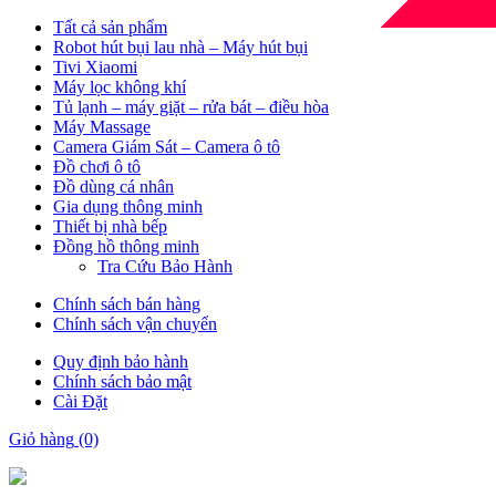
Tất cả sản phẩm
Robot hút bụi lau nhà – Máy hút bụi
Tivi Xiaomi
Máy lọc không khí
Tủ lạnh – máy giặt – rửa bát – điều hòa
Máy Massage
Camera Giám Sát – Camera ô tô
Đồ chơi ô tô
Đồ dùng cá nhân
Gia dụng thông minh
Thiết bị nhà bếp
Đồng hồ thông minh
Tra Cứu Bảo Hành
Chính sách bán hàng
Chính sách vận chuyển
Quy định bảo hành
Chính sách bảo mật
Cài Đặt
Giỏ hàng
(0)