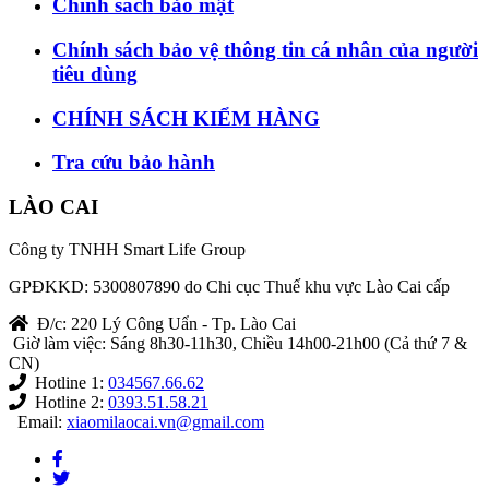
Chính sách bảo mật
Chính sách bảo vệ thông tin cá nhân của người
tiêu dùng
CHÍNH SÁCH KIỂM HÀNG
Tra cứu bảo hành
LÀO CAI
Công ty TNHH Smart Life Group
GPĐKKD: 5300807890 do Chi cục Thuế khu vực Lào Cai cấp
Đ/c: 220 Lý Công Uẩn - Tp. Lào Cai
Giờ làm việc: Sáng 8h30-11h30, Chiều 14h00-21h00 (Cả thứ 7 &
CN)
Hotline 1:
034567.66.62
Hotline 2:
0393.51.58.21
Email:
xiaomilaocai.vn@gmail.com