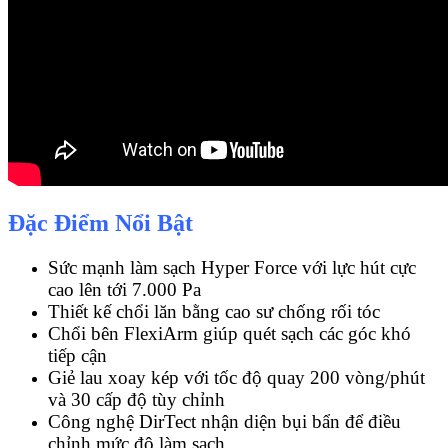
Đặc Điểm Nổi Bật
Sức mạnh làm sạch Hyper Force với lực hút cực
cao lên tới 7.000 Pa
Thiết kế chổi lăn bằng cao sư chống rối tóc
Chổi bên FlexiArm giúp quét sạch các góc khó
tiếp cận
Giẻ lau xoay kép với tốc độ quay 200 vòng/phút
và 30 cấp độ tùy chỉnh
Công nghệ DirTect nhận diện bụi bẩn để điều
chỉnh mức độ làm sạch