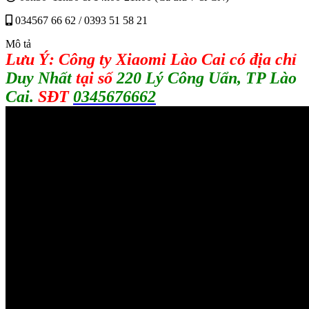
034567 66 62 / 0393 51 58 21
Mô tả
Lưu Ý: Công ty Xiaomi Lào Cai có địa chỉ
Duy Nhất
tại số
220 Lý Công Uẩn, TP Lào
Cai.
SĐT
0345676662