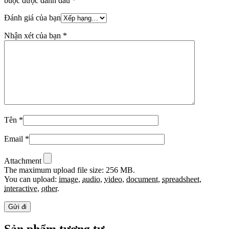
buộc được đánh dấu
*
Đánh giá của bạn
Nhận xét của bạn
*
Tên
*
Email
*
Attachment
The maximum upload file size: 256 MB.
You can upload:
image
,
audio
,
video
,
document
,
spreadsheet
,
interactive
,
other
.